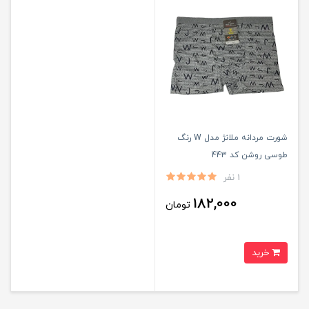
شورت مردانه ملانژ مدل W رنگ
طوسی روشن کد 443
1 نفر
182,000
تومان
خرید