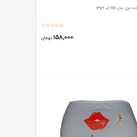
ل مدل ISS کد 1359
158,000
تومان