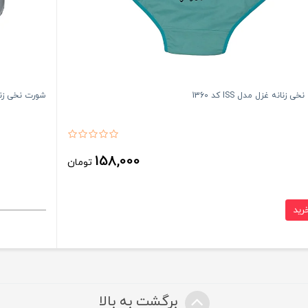
 زنانه غزل مدل ISS کد 1360
شورت نخی زنانه غز
158,000
تومان
برگشت به بالا