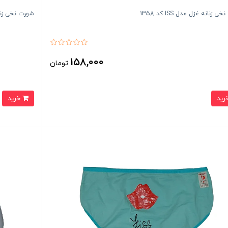
 زنانه غزل مدل ISS کد 1358
شورت نخی زنانه غز
158,000
تومان
خرید