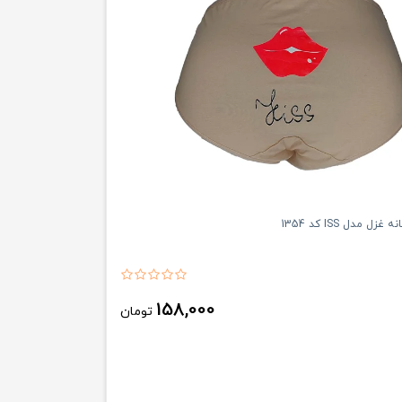
ل مدل ISS کد 1354
158,000
تومان