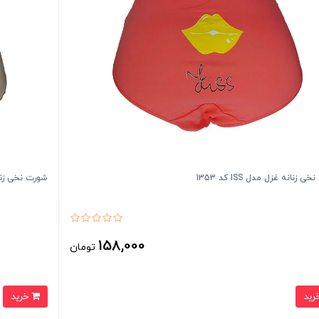
 زنانه غزل مدل ISS کد 1353
شورت نخی زنانه غز
158,000
تومان
خرید