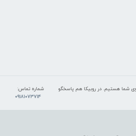
عت 9 صبح تا 9 شب پاسخگوی شما هستیم. در روبیکا هم پاسخگو
شماره تماس:
09181073714