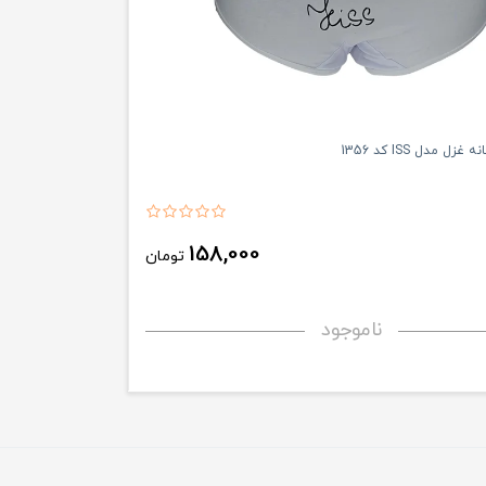
ل مدل ISS کد 1356
158,000
تومان
ناموجود