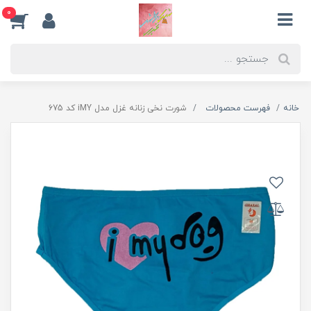
0
خانه
فهرست محصولات
شورت نخی زنانه غزل مدل iMY کد 675