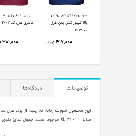
ین دانتل فنردار غزل
سوتین دانتل دور پرلون
سوتین دانتل زیر نخ
بالا گیپور کش پهن غزل
فانتزی غزل کد 2007
کد 2017
301,000
417,000
354,000
تومان
تومان
ت
توضیحات
دیدگاه‌ها
این محصول شورت زنانه نخ پنبه از برند غزل مد
سایز XL 42-44 موجود است. جدول سایز بندی به خرید شما کمک می کند.