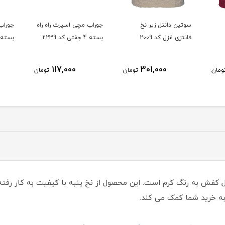
سوتین دانتل زیر نخ
جوراب مچی اسپرت راه راه
جوراب
فانتزی غزل کد 2009
بسته 4 جفتی کد 2239
بسته 4 جفتی کد 36
117,000
301,000
ومان
تومان
تومان
ل کفش به رنگ کرم است. این محصول از نخ پنبه با کیفیت به کار رفته