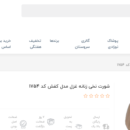
پوشاک
گالری
برندها
تخفیف
خرید بر
نوزادی
سروستان
هفتگی
اساس
175
شورت نخی زنانه غزل مدل کفش کد 1754
ارسال
تحویل
۷ روز
ضمانت
رایگان
به
ضمانت
اصل
بالا یک
پست
بازگشت
بودن