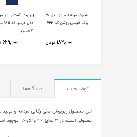
شورت مردانه ملانژ مدل W
شورت مردانه ملانژ مدل W
زیرپوش آستین دار مرد
 طوسی سیر کد 444
رنگ طوسی روشن کد 443
مدل عرشیا
3 عددی
629,000
182,000
182,000
تومان
تومان
ت
توضیحات
دیدگاه‌ها
این محصول زیرپوش نخی رکابی مردانه و تولید 
معمولی است. در 3 سایز 46 و50و60 موجود است. این زیرپوش به رنگ آبی است. جدول سایزبندی به شما در انتخاب کمک می کند.