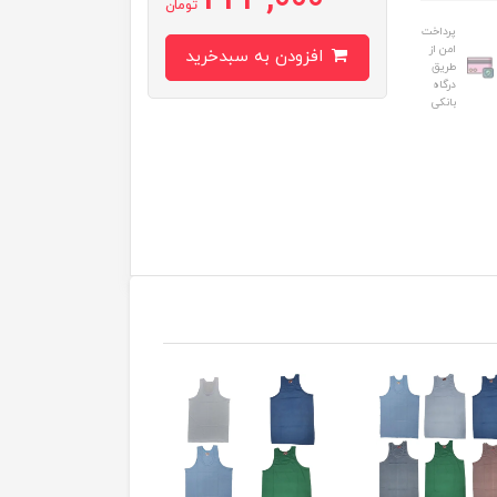
223,000
تومان
پرداخت
امن از
افزودن به سبدخرید
طریق
درگاه
بانکی