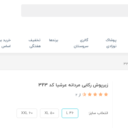
پوشاک
گالری
برندها
تخفیف
خرید بر
نوزادی
سروستان
هفتگی
اساس
زیرپوش رکابی مردانه عرشیا کد 323
از 2
انتخاب سایز:
L 46
XL 50
XXL 60