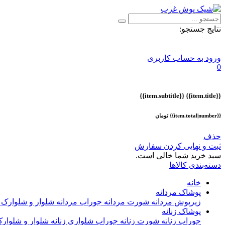
نتایج جستجو:
ورود به حساب کاربری
0
{{item.subtitle}}
{{item.title}}
{{item.total|number}} تومان
حذف
ثبت و نهایی کردن سفارش
سبد خرید شما خالی است.
دسته‌بندی کالاها
خانه
پوشاک مردانه
زیرپوش مردانه
شورت مردانه
جوراب مردانه
شلوار و شلوارک 
پوشاک زنانه
جوراب زنانه
شورت زنانه
جوراب شلواری زنانه
شلوار و شلوارک