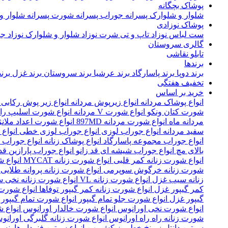
پوشاک بچگانه
شلوار و شلوارک پسرانه
جوراب پسرانه
شورت پسرانه
شلوار و
پوشاک نوزادی
ست لباس نوزاد
تاپ و تی شرت نوزاد
شلوار و شلوارک نوزاد
جو
گالری سروستان
تابلو نقاشی
برندها
برند دوپا
برند پاسارگاد
برند عرشیا
برند سروستان
برند غزل
برن
تخفیف هفتگی
خرید بر اساس
انواع پوشاک مردانه
انواع زیرپوش مردانه
انواع زیر پوش رکابی
شورت کتان ونکو
انواع شورت V مردانه
انواع شورت اسلیپ را
مردانه ماه
انواع شورت مردانه 897MD
انواع شورت اعداد ملان
سفید مردانه
انواع جوراب لوزی
انواع جوراب لوزی خطی
انواع
انواع جوراب مجموعه پاسارگاد
انواع پوشاک زنانه
انواع جوراب ز
بالای مچ
انواع جوراب شیشه ای قد زانو
انواع جوراب پارازین قد
انواع شورت زنانه کمر قلبی
انواع شورت زنانه MYCAT
انواع
شورت زنانه خرگوش سوپرمی
انواع شورت زنانه پروانه طلایی
زنانه سیب غزل
انواع شورت زنانه VL
انواع شورت زنانه نخی 
کمر گیپور غزل
انواع شورت زنانه کمر گیپور توفاها
انواع شورت 
گیپور غزل
انواع شورت جلو تمام گیپور
انواع شورت تمام گیپور
انواع شورت نخی اورانوس
انواع شورت خالدار اورانوس
انواع 
شورت زنانه راه راه اورانوس
انواع شورت زنانه گلبرگی اوران
سوتین دانتل زیرنخ خط ریز کش پهن
انواع سوتین فنردار هارنس