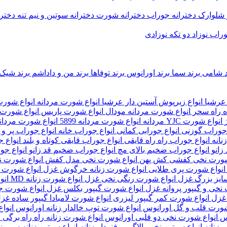
 شلوارک دخترانه
جوراب دخترانه
شورت دخترانه
سوتین و نیم تنه دخترا
راب نوزاد
دو تکه نوزادی
د شامی
برند سما
برند اورانوس
برند توفاها
برند من و داداشم
برند شی
 عرشیا
انواع زیرپوش آستین دار عرشیا
انواع شورت مردانه
انواع شورت 
ه راه سحر
انواع شورت مردانه مودال
انواع شورت پاریس
انواع شورت 
ژ
انواع شورت YJC مردانه
انواع شورت مردانه 5899
انواع شورت مردانه 0
 جوراب گوزنی
انواع جورابی کمانی
انواع جوراب خانه
انواع جوراب پر و
نانه
انواع جوراب راه راه قایقی
انواع جوراب قایقی کوتاه و بلند
انواع 
 زانو
انواع جوراب ضخیم بالای مچ
انواع جوراب ضخیم قد زانو
انواع جو
 شورت نخی کفشی کش پهن
انواع شورت نخی مدل کفش
انواع شورت 
انواع شورت پری طلایی
انواع شورت زنانه خرگوش غزل
انواع شورت 
سایز بزرگ غزل
انواع شورت رنگی نخی غزل
انواع شورت زنانه MD
انو
نخی و گیپور پروانه غزل
انواع شورت گیپور بکلس غزل
انواع شورت ج
 غزل
انواع شورت کمر گیپور لیزری
انواع شورت لامبادا گیپور ساده غز
شورت قلب و گل اورانوس
انواع شورت توپ خالدار زنانه اورانوس
انوا
وس
انواع شورت نخی دو قلبی اورانوس
انواع شورت زنانه راه راه برگی
ی زنانه
انواع سوتین نخی بالاگیپور فنردار زنانه
انواع سوتین زنانه سوپرن