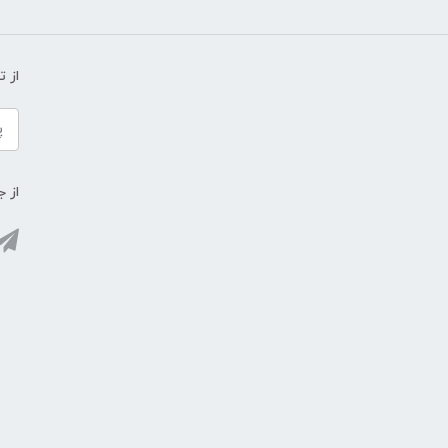
از 
از ج