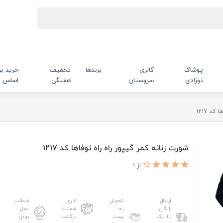
پوشاک
گالری
برندها
تخفیف
خرید بر
نوزادی
سروستان
هفتگی
اساس
د 1217
شورت زنانه کمر گیپور راه راه توفاها کد 1217
از 1
ارسال
تحویل
۷ روز
ضمانت
رایگان
به
ضمانت
اصل
بالا یک
پست
بازگشت
بودن