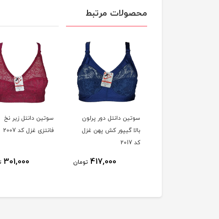
محصولات مرتبط
ین دانتل فنردار غزل
سوتین دانتل دور پرلون
سوتین دانتل زیر نخ
بالا گیپور کش پهن غزل
فانتزی غزل کد 2007
کد 2017
301,000
417,000
354,000
تومان
تومان
ت