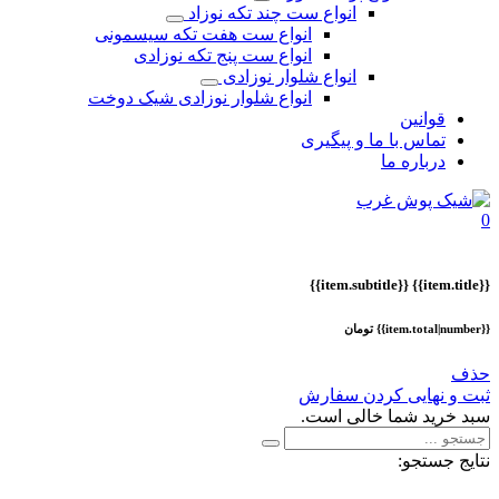
انواع ست چند تکه نوزاد
انواع ست هفت تکه سیسمونی
انواع ست پنج تکه نوزادی
انواع شلوار نوزادی
انواع شلوار نوزادی شیک دوخت
قوانین
تماس با ما و پیگیری
درباره ما
0
{{item.subtitle}}
{{item.title}}
{{item.total|number}} تومان
حذف
ثبت و نهایی کردن سفارش
سبد خرید شما خالی است.
نتایج جستجو: