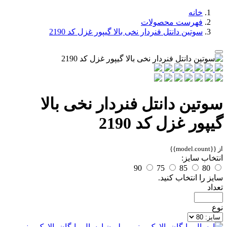
خانه
فهرست محصولات
سوتین دانتل فنردار نخی بالا گیپور غزل کد 2190
سوتین دانتل فنردار نخی بالا
گیپور غزل کد 2190
از {{model.count}}
انتخاب سایز:
90
75
85
80
سایز را انتخاب کنید.
تعداد
نوع
ارسال رایگان بالا یک و نیم