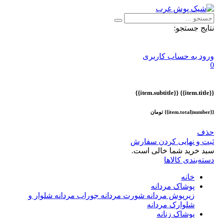
نتایج جستجو:
ورود به حساب کاربری
0
{{item.subtitle}}
{{item.title}}
{{item.total|number}} تومان
حذف
ثبت و نهایی کردن سفارش
سبد خرید شما خالی است.
دسته‌بندی کالاها
خانه
پوشاک مردانه
زیرپوش مردانه
شورت مردانه
جوراب مردانه
شلوار و
شلوارک مردانه
پوشاک زنانه