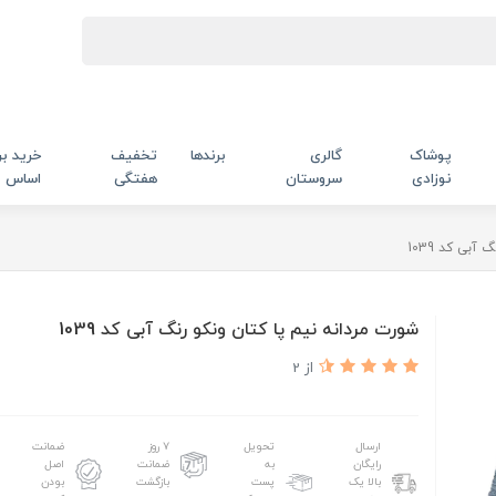
پوشاک
گالری
برندها
تخفیف
خرید بر
نوزادی
سروستان
هفتگی
اساس
آبی کد 1039
شورت مردانه نیم پا کتان ونکو رنگ آبی کد 1039
از 2
ارسال
تحویل
۷ روز
ضمانت
رایگان
به
ضمانت
اصل
بالا یک
پست
بازگشت
بودن