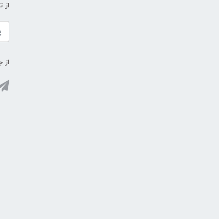
از 
از ج