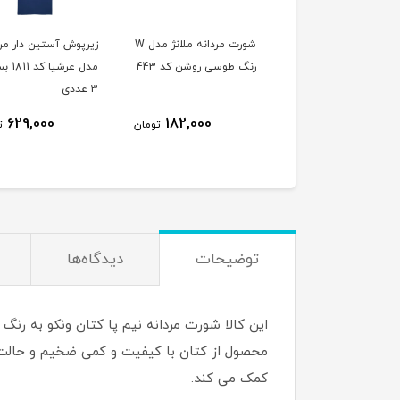
شورت مردانه ملانژ مدل W
شورت مردانه ملانژ مدل W
زیرپوش آستین دار مرد
 طوسی سیر کد 444
رنگ طوسی روشن کد 443
مدل عرشیا
3 عددی
629,000
182,000
182,000
تومان
تومان
ت
توضیحات
دیدگاه‌ها
این کالا شورت مردانه نیم پا کتان ونکو به 
کمک می کند.