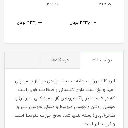
کد 323
کد 322
کد 321
223,000
223,000
مان
تومان
تومان
توضیحات
دیدگاه‌ها
این کالا جوراب مردانه محصول تولیدی دوپا از جنس پلی
آمید و نخ است، دارای کشسانی و ضخامت خوبی است
که در 6 جفت در رنگ ابروبادی (از سفید کمی سیر تر) و
طوسی روشن و طوسی متوسط و مشکی ،طوسی سیر و
ذغالی(دودی) بسته بندی شده ساق جوراب متوسط است
و فری سایز است.